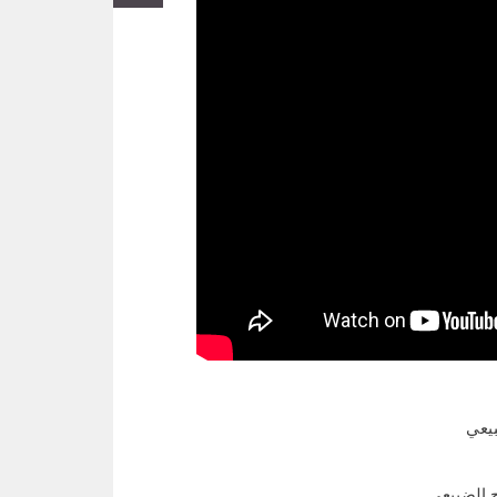
يعي
 الضبيعي