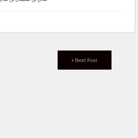
Post
Next
Next Post
navigation
Post: