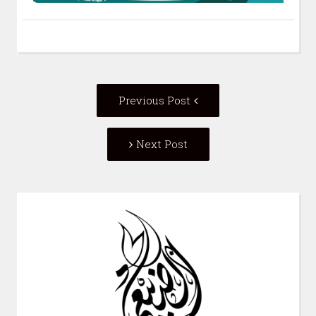
Post
Previous
Previous Post
navigation
post:
Next
Next Post
Post: