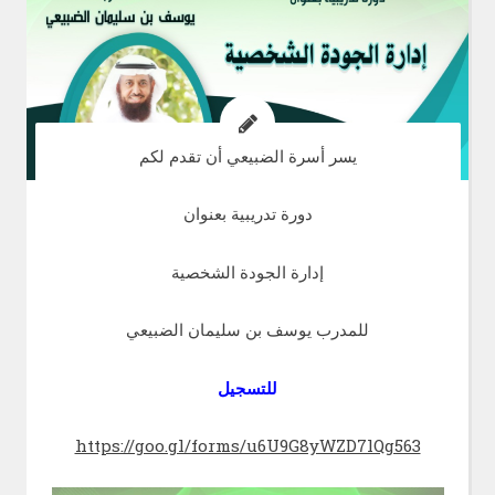
يسر أسرة الضبيعي أن تقدم لكم
دورة تدريبية بعنوان
إدارة الجودة الشخصية
للمدرب يوسف بن سليمان الضبيعي
للتسجيل
https://goo.gl/forms/u6U9G8yWZD7lQg563