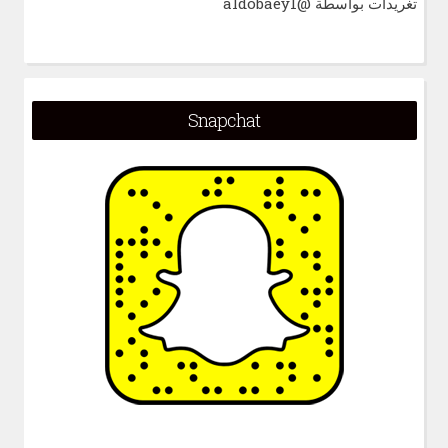
تغريدات بواسطة @aldobaey1
Snapchat